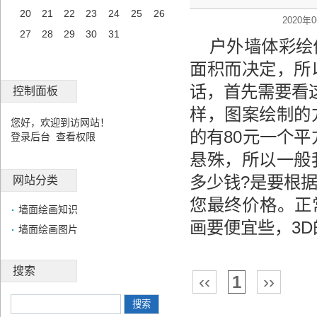
20
21
22
23
24
25
26
2020年0
27
28
29
30
31
户外墙体彩绘
面积而决定，所
话，首先需要看
控制面板
样，图案绘制的
您好，欢迎到访网站！
的有80元一个平
登录后台
查看权限
悬殊，所以一般
多少钱?是要根
网站分类
您最终价格。正常
墙面绘画知识
画要便宜些，3
墙面绘画图片
搜索
‹‹
1
››