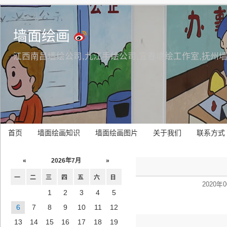
墙面绘画
江西南昌墙绘公司,九江手绘公司,宜春墙绘工作室,抚州
首页
墙面绘画知识
墙面绘画图片
关于我们
联系方式
«
2026年7月
»
一
二
三
四
五
六
日
2020年0
1
2
3
4
5
6
7
8
9
10
11
12
13
14
15
16
17
18
19