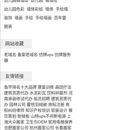
幼儿园做墙绘
幼儿园
做墙绘
幼儿园色彩
墙体彩绘
墙体
手绘墙
装饰
墙画
手绘
手绘墙画
百年靈
腕表
网站收藏
老域名
备案老域名
仿牌vps
仿牌服务
器
友情链接
鱼竿排名十大品牌
康复训练
森田疗法
建筑资质代办
水泥彩瓦
饮料抑菌剂
河
南承装修试代办
船员招聘
建筑资质代
办
园林公司
馨悦羽绒被
商标注册
商
标纠纷律师
知识产权培训
软装设计
餐
饮策划
耐候板
山特ups不间断电源
上
海大众搬家
卫生巾OEM
家用电梯保养
合肥搬家公司
杭州搬家公司
长春搬家