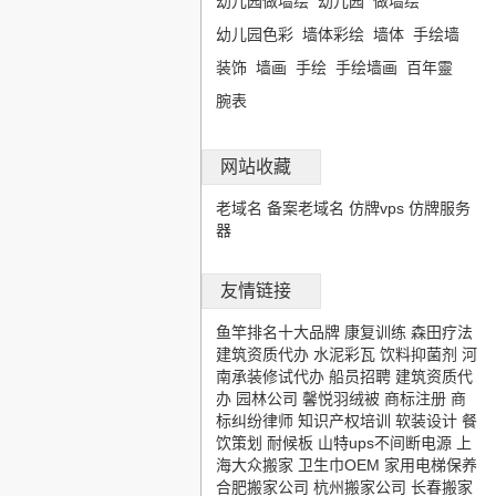
幼儿园做墙绘
幼儿园
做墙绘
幼儿园色彩
墙体彩绘
墙体
手绘墙
装饰
墙画
手绘
手绘墙画
百年靈
腕表
网站收藏
老域名
备案老域名
仿牌vps
仿牌服务
器
友情链接
鱼竿排名十大品牌
康复训练
森田疗法
建筑资质代办
水泥彩瓦
饮料抑菌剂
河
南承装修试代办
船员招聘
建筑资质代
办
园林公司
馨悦羽绒被
商标注册
商
标纠纷律师
知识产权培训
软装设计
餐
饮策划
耐候板
山特ups不间断电源
上
海大众搬家
卫生巾OEM
家用电梯保养
合肥搬家公司
杭州搬家公司
长春搬家