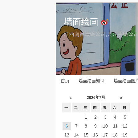
墙面绘画
江西南昌墙绘公司,九江手绘公司
首页
墙面绘画知识
墙面绘画图
«
2026年7月
»
一
二
三
四
五
六
日
1
2
3
4
5
6
7
8
9
10
11
12
13
14
15
16
17
18
19